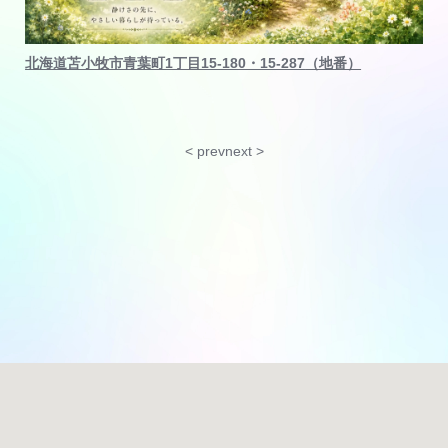
北海道苫小牧市青葉町1丁目15-180・15-287
（地番）
< prev
next >