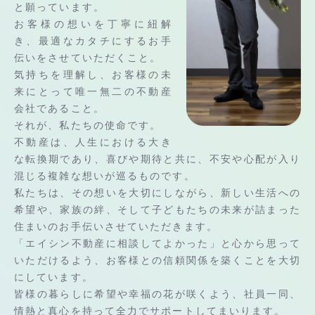
と願っています。
お客様の想いを丁寧に紐解
き、最適なカタチにするお手
伝いをさせていただくこと。
気持ちを理解し、お客様の未
来にとって唯一無二の不動産
会社であること。
それが、私たちの使命です。
不動産は、人生における大き
な転換期であり、喜びや期待と共に、不安や心配が入り
混じる複雑な想いが巡るものです。
私たちは、その想いを大切にしながら、新しい生活への
希望や、家族の絆、そして子どもたちの未来が詰まった
住まいのお手伝いさせていただきます。
「エイシン不動産に相談してよかった」と心から思って
いただけるよう、お客様との信頼関係を築くことを大切
にしています。
皆様の暮らしに希望や幸福の花が咲くよう、社員一同、
情熱と真心を持って全力でサポートしてまいります。