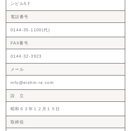
ンビル5Ｆ
電話番号
0144-35-1100(代)
FAX番号
0144-32-3923
メール
info@eishin-re.com
設 立
昭和６３年１２月１５日
取締役