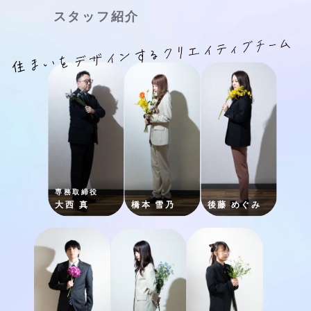
スタッフ紹介
専務取締役
大西 真
橋本 雪乃
後藤 めぐみ