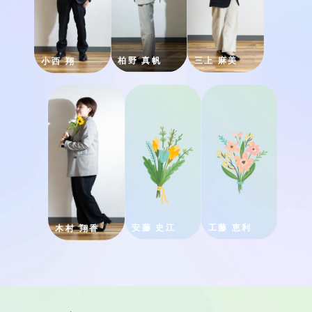
柏野 真帆
三上 麻美
小西 翔
安藤 史江
工藤 恵利
木村 翔香