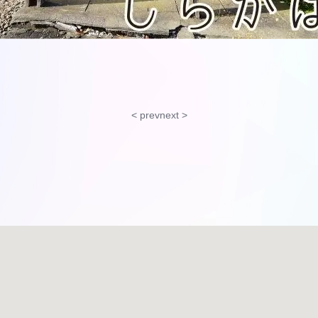
< prev
next >