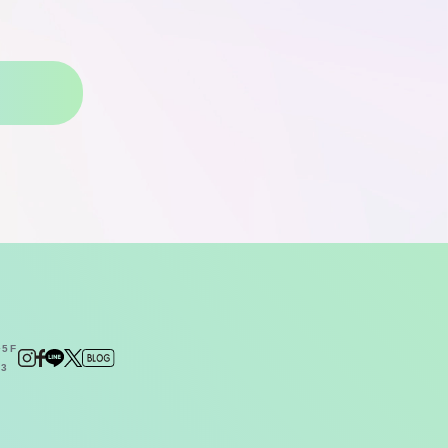
5F
23