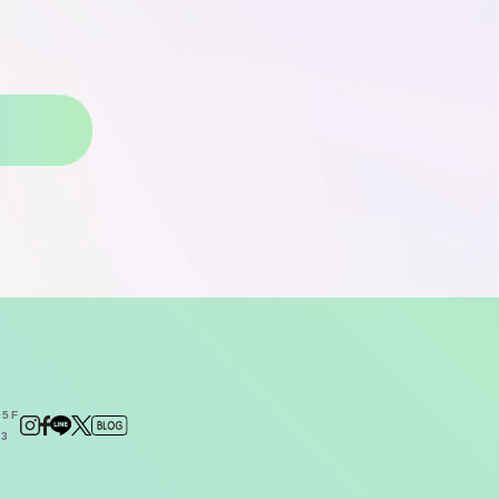
5F
23