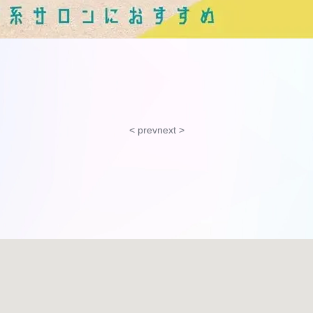
< prev
next >