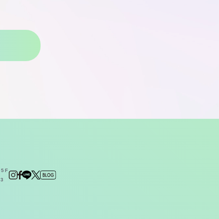
5F
23