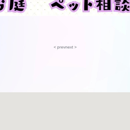
< prev
next >