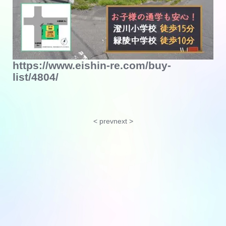
https://www.eishin-re.com/buy-
list/4804/
< prev
next >