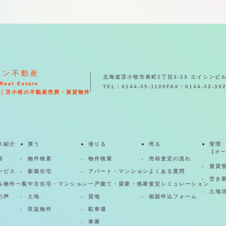
シン不動産
北海道苫小牧市表町2丁目3-23 エイシンビル
Real Estate
TEL：0144-35-1100
FAX：0144-32-39
｜苫小牧の不動産売買・賃貸物件
ス紹介
買う
借りる
売る
管理
【オー
容
物件検索
物件検索
売却査定の流れ
賃貸
ービス
新築住宅
アパート・マンション
よくある質問
空き
み物件一覧
中古住宅・マンション
一戸建て・貸家・借家
査定シミュレーション
土地
の声
土地
貸地
相談申込フォーム
収益物件
駐車場
車庫