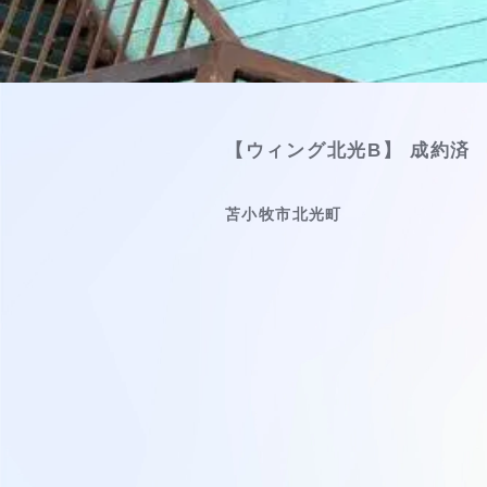
【ウィング北光B】 成約済
苫小牧市北光町