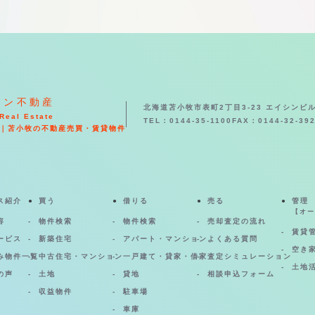
シン不動産
北海道苫小牧市表町2丁目3-23 エイシンビル
Real Estate
TEL：0144-35-1100
FAX：0144-32-39
｜苫小牧の不動産売買・賃貸物件
ス紹介
買う
借りる
売る
管理
【オー
容
物件検索
物件検索
売却査定の流れ
賃貸
ービス
新築住宅
アパート・マンション
よくある質問
空き
み物件一覧
中古住宅・マンション
一戸建て・貸家・借家
査定シミュレーション
土地
の声
土地
貸地
相談申込フォーム
収益物件
駐車場
車庫