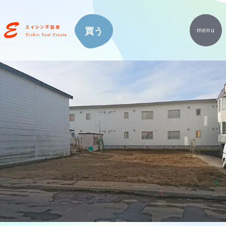
買う
menu