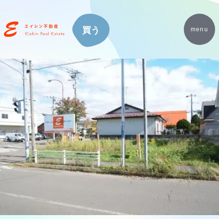
買う
menu