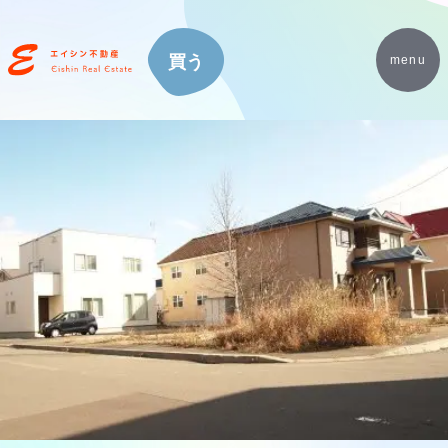
買う
menu