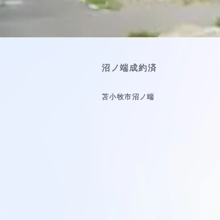
沼ノ端成約済
苫小牧市沼ノ端