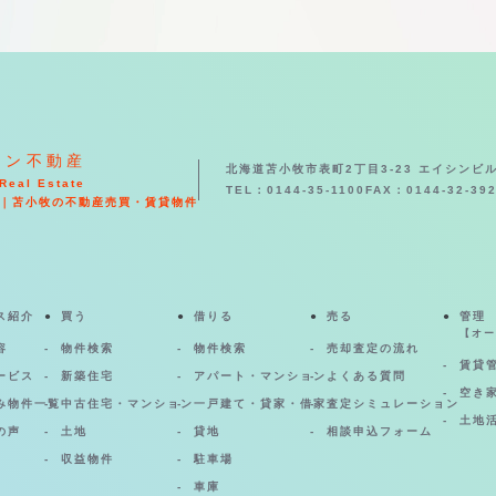
シン不動産
北海道苫小牧市表町2丁目3-23 エイシンビル
Real Estate
TEL：0144-35-1100
FAX：0144-32-39
｜苫小牧の不動産売買・賃貸物件
ス紹介
買う
借りる
売る
管理
【オー
容
物件検索
物件検索
売却査定の流れ
賃貸
ービス
新築住宅
アパート・マンション
よくある質問
空き
み物件一覧
中古住宅・マンション
一戸建て・貸家・借家
査定シミュレーション
土地
の声
土地
貸地
相談申込フォーム
収益物件
駐車場
車庫