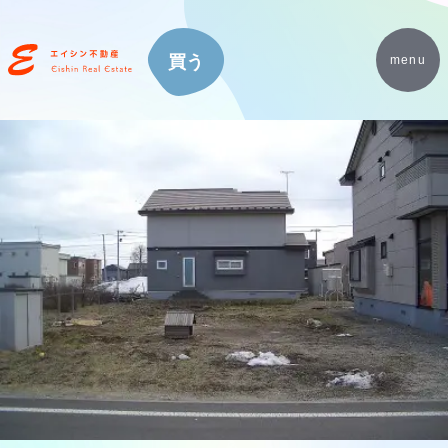
買う
menu