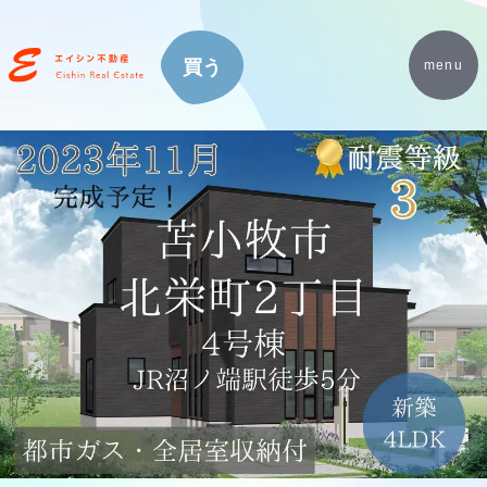
買う
menu