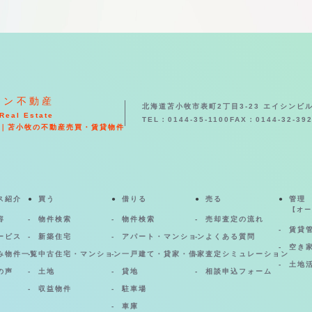
シン不動産
北海道苫小牧市表町2丁目3-23 エイシンビル
Real Estate
TEL：0144-35-1100
FAX：0144-32-39
｜苫小牧の不動産売買・賃貸物件
ス紹介
買う
借りる
売る
管理
【オー
容
物件検索
物件検索
売却査定の流れ
賃貸
ービス
新築住宅
アパート・マンション
よくある質問
空き
み物件一覧
中古住宅・マンション
一戸建て・貸家・借家
査定シミュレーション
土地
の声
土地
貸地
相談申込フォーム
収益物件
駐車場
車庫