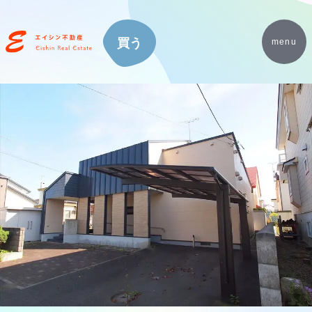
買う
menu