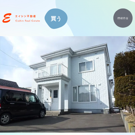
買う
menu