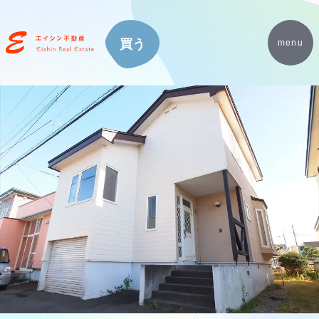
買う
menu