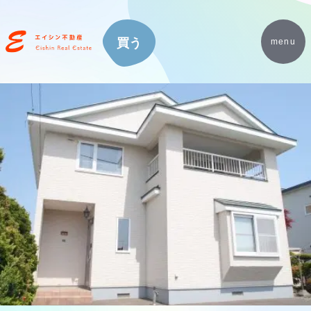
買う
menu