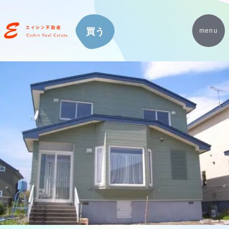
買う
menu