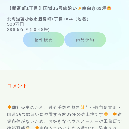
【新富町1丁目】国道36号線沿い
南向き89坪
北海道苫小牧市新富町1丁目18-4（地番）
580万円
296.52m² (89.69坪)
物件概要
内見予約
コメント
弊社売主のため、仲介手数料無料
苫小牧市新富町・
国道36号線沿いに位置する約89坪の売土地です
建
築条件がないため、お好きなハウスメーカーや工務店で
建築可能
南向きでゆとりある敷地は、駐車スペー