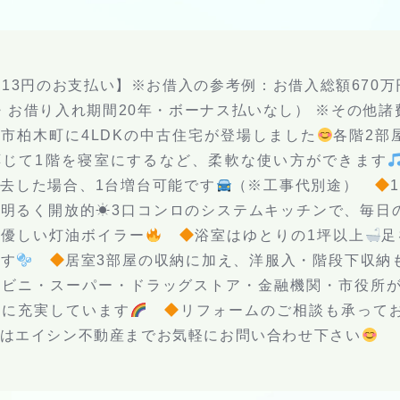
,813円のお支払い】※お借入の参考例：お借入総額670
％・お借り入れ期間20年・ボーナス払いなし） ※その他
市柏木町に4LDKの中古住宅が登場しました
各階2部
応じて1階を寝室にするなど、柔軟な使い方ができます
去した場合、1台増台可能です
（※工事代別途）
明るく開放的☀3口コンロのシステムキッチンで、毎日
に優しい灯油ボイラー
浴室はゆとりの1坪以上
足
ます
居室3部屋の収納に加え、洋服入・階段下収納
ビニ・スーパー・ドラッグストア・金融機関・市役所が
辺に充実しています
リフォームのご相談も承って
はエイシン不動産までお気軽にお問い合わせ下さい