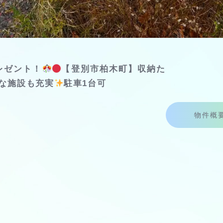
レゼント！
【登別市柏木町】収納た
な施設も充実
駐車1台可
物件概