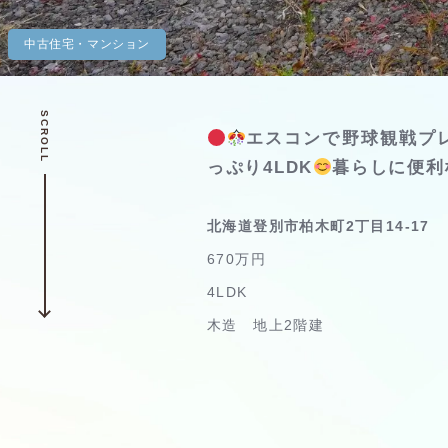
中古住宅・マンション
SCROLL
エスコンで野球観戦プ
っぷり4LDK
暮らしに便利
北海道登別市柏木町2丁目14-17
670万円
4LDK
木造 地上2階建