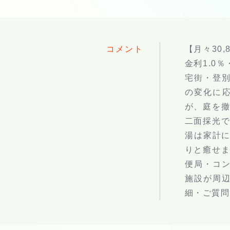
コメント
【月々30
金利1.0
宅街・登別
の変化に
が、庭を撤
二面採光で
湯は家計
りと癒せ
便局・コン
施設が周
細・ご質問