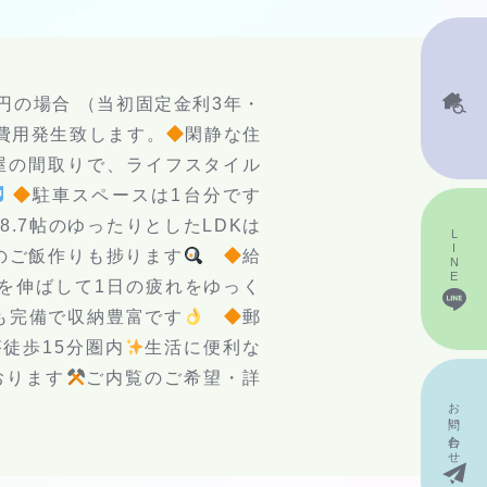
査定申込
万円の場合 （当初固定金利3年・
諸費用発生致します。
閑静な住
屋の間取りで、ライフスタイル
駐車スペースは1台分です
18.7帖のゆったりとしたLDKは
LINE
のご飯作りも捗ります
給
を伸ばして1日の疲れをゆっく
も完備で収納豊富です
郵
徒歩15分圏内
生活に便利な
おります
ご内覧のご希望・詳
お問い
合わせ