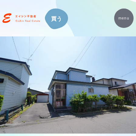
買う
menu