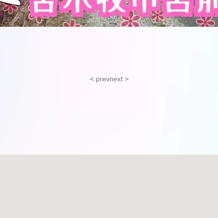
< prev
next >