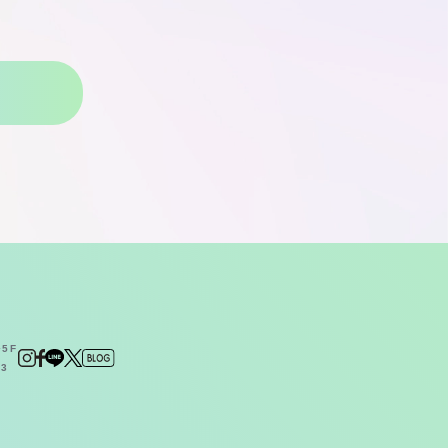
5F
23