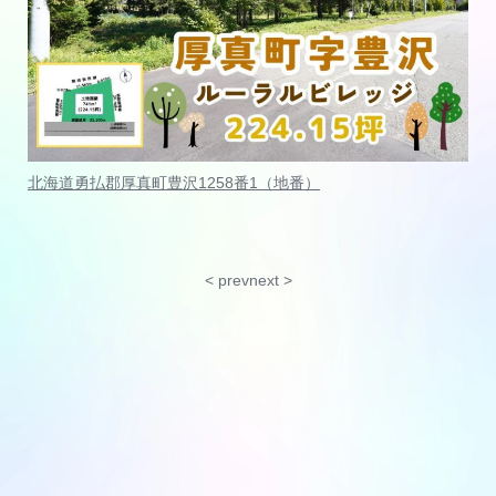
北海道勇払郡厚真町豊沢1258番1（地番）
< prev
next >