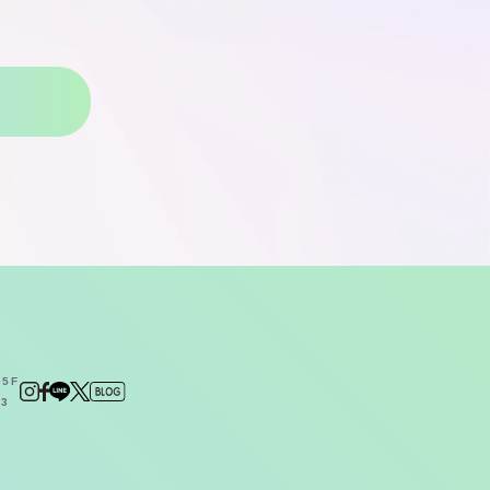
5F
23