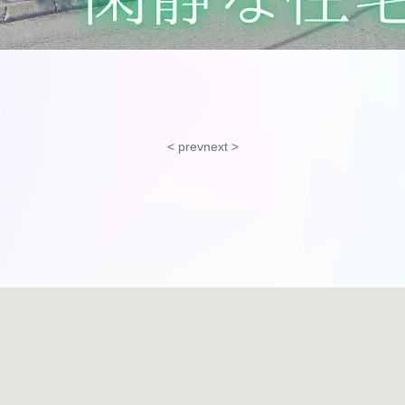
< prev
next >