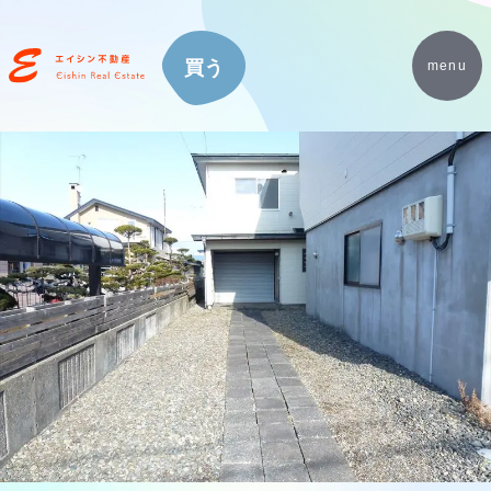
買う
menu