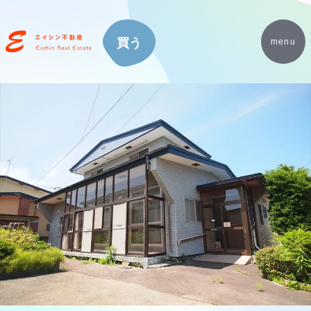
買う
menu