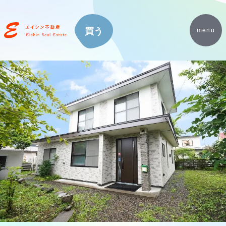
買う
menu